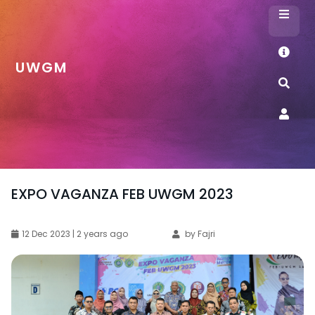
UWGM
Kenapa UWGM?
Info Pendaftaran
EXPO VAGANZA FEB UWGM 2023
Akademik
Fakultas
Jurnal
12 Dec 2023 | 2 years ago
by Fajri
SPADA UWGM