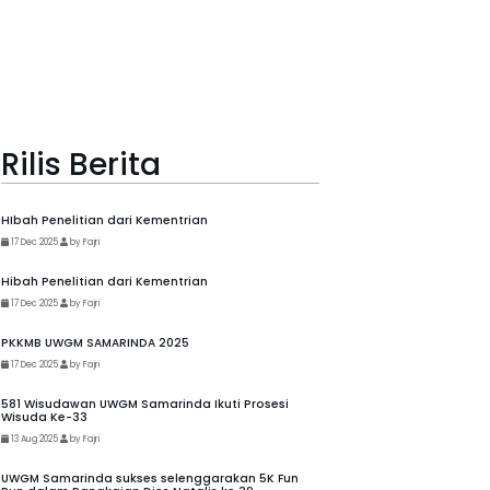
Rilis Berita
HIbah Penelitian dari Kementrian
17 Dec 2025
by Fajri
Hibah Penelitian dari Kementrian
17 Dec 2025
by Fajri
PKKMB UWGM SAMARINDA 2025
17 Dec 2025
by Fajri
581 Wisudawan UWGM Samarinda Ikuti Prosesi
Wisuda Ke-33
13 Aug 2025
by Fajri
UWGM Samarinda sukses selenggarakan 5K Fun