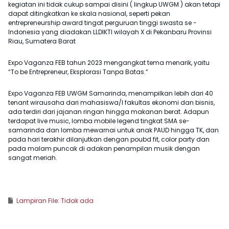
kegiatan ini tidak cukup sampai disini ( lingkup UWGM ) akan tetapi
dapat ditingkatkan ke skala nasional, seperti pekan
entrepreneurship award tingat perguruan tinggi swasta se -
Indonesia yang diadakan LLDIKTI wilayah X di Pekanbaru Provinsi
Riau, Sumatera Barat
Expo Vaganza FEB tahun 2023 mengangkat tema menarik, yaitu
“To be Entrepreneur, Eksplorasi Tanpa Batas.”
Expo Vaganza FEB UWGM Samarinda, menampilkan lebih dari 40
tenant wirausaha dari mahasiswa/I fakultas ekonomi dan bisnis,
ada terdiri dari jajanan ringan hingga makanan berat. Adapun
terdapat live music, lomba mobile legend tingkat SMA se-
samarinda dan lomba mewarnai untuk anak PAUD hingga TK, dan
pada hari terakhir dilanjutkan dengan poubd fit, color party dan
pada malam puncak di adakan penampilan musik dengan
sangat meriah.
Lampiran File: Tidak ada