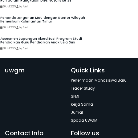
Run dalam Rangkaian Dies Natalis ke 39
30 Jul 2025
by Fajri
Penandatanganan MoU dengan Kantor Wilayah
Kemenkum Kalimantan Timur
30 Jul 2025
by Fajri
Assesmen Lapangan Akreditasi Program Studi
Pendidikan Guru Pendidikan Anak Usia Dini
28 Jul 2025
by Fajri
uwgm
Quick Links
Penerimaan Mahasiswa Baru
Tracer Study
SPMI
Kerja Sama
Jurnal
Spada UWGM
Contact Info
Follow us